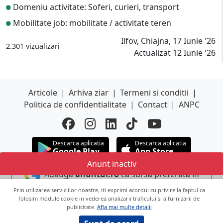
Domeniu activitate: Soferi, curieri, transport
Mobilitate job: mobilitate / activitate teren
Ilfov, Chiajna, 17 Iunie '26
2.301 vizualizari
Actualizat 12 Iunie '26
Articole
|
Arhiva ziar
|
Termeni si conditii
|
Politica de confidentialitate
|
Contact
|
ANPC
Descarca aplicatia
Descarca aplicatia
Google Play
App Store
Anunt inactiv
Adauga
anuntul.ro
ca sursa preferata in
Google
Prin utilizarea serviciilor noastre, iti exprimi acordul cu privire la faptul ca
folosim module cookie in vederea analizarii traficului si a furnizarii de
publicitate.
Afla mai multe detalii
Copyright © 2026 ANUNTUL TELEFONIC
Toate drepturile rezervate.