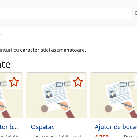
e
unturi cu caracteristici asemanatoare.
ate
Bucatar, ajutor bucatar, pentru Zoomserie Militari
Ospatar.
Ajutor de buca
zi; 08:36
Bucuresti 03 August