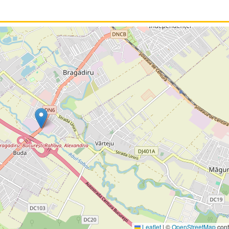
Leaflet
|
©
OpenStreetMap
cont