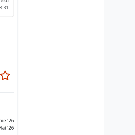
esti
18:31
nie '26
Mai '26