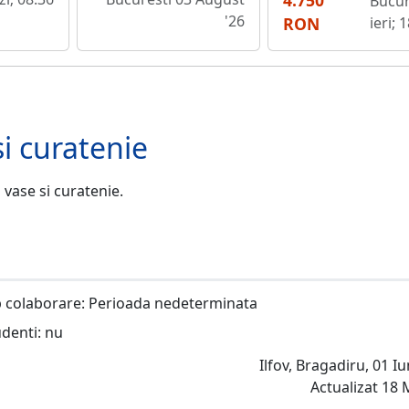
4.750
Bucur
'26
RON
ieri; 
i curatenie
vase si curatenie.
 colaborare: Perioada nedeterminata
udenti: nu
Ilfov, Bragadiru, 01 Iu
Actualizat 18 