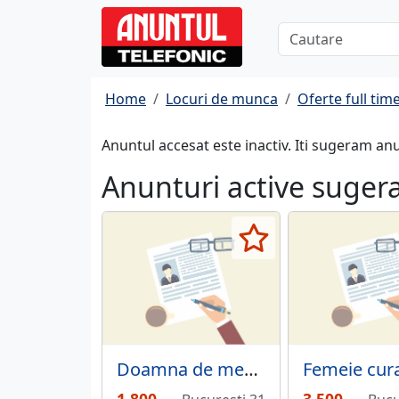
Home
Locuri de munca
Oferte full tim
Anuntul accesat este inactiv. Iti sugeram an
Anunturi active suger
Doamna de menaj 8 ore.