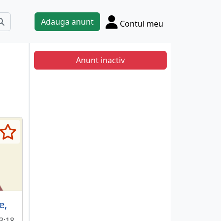
Adauga anunt
Contul meu
Anunt inactiv
e,
13:18