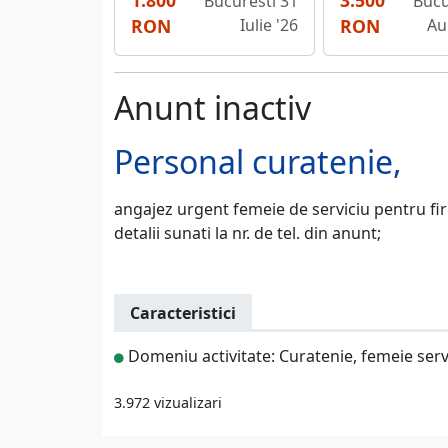
1.800
3.500
Bucuresti 31
Bucu
RON
Iulie '26
RON
Au
Anunt inactiv
Personal curatenie,
angajez urgent femeie de serviciu pentru fir
detalii sunati la nr. de tel. din anunt;
Caracteristici
Domeniu activitate: Curatenie, femeie serv
3.972 vizualizari