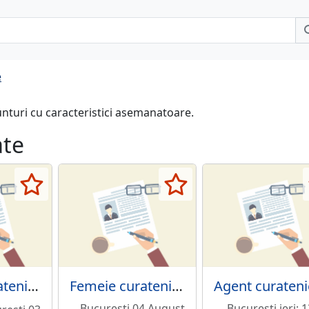
e
unturi cu caracteristici asemanatoare.
ate
Femeie curatenie in apartamente noi, Grand Kristal Residence,
Femeie curatenie gradinita pariculara Sector 1
Agent curateni
Bucuresti 04 August
Bucuresti ieri; 