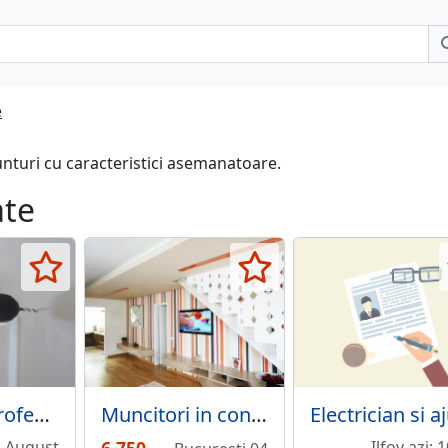
e
unturi cu caracteristici asemanatoare.
ate
Montator profesionist sine/ perdele/ draperii/ storuri - Piata Romana.
Muncitori in constructi, calificati si necalificati.
4 August
Ilfov azi; 