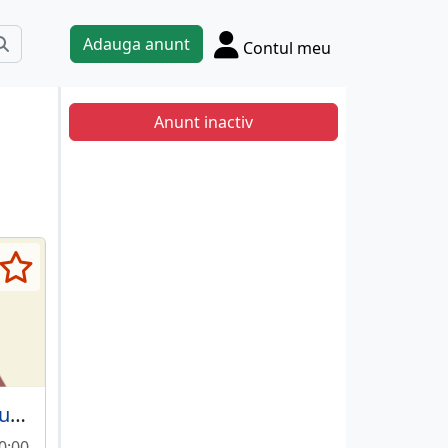
Adauga anunt
Contul meu
Anunt inactiv
Electrician si ajutor de electrician,
10:00