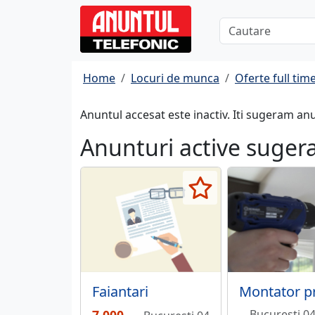
Home
Locuri de munca
Oferte full tim
Anuntul accesat este inactiv. Iti sugeram an
Anunturi active suger
Faiantari
Bucuresti 0