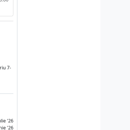
riu 7-
lie '26
nie '26