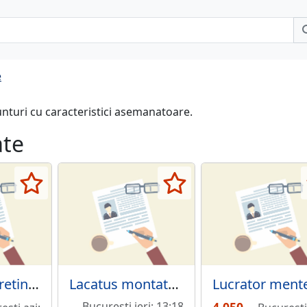
e
unturi cu caracteristici asemanatoare.
ate
Mecanic intretinere utilaje - Fabrica pavaje - Sector 6
Lacatus montator containere, tamplar, electrician, instalator
Bucuresti ieri; 13:18