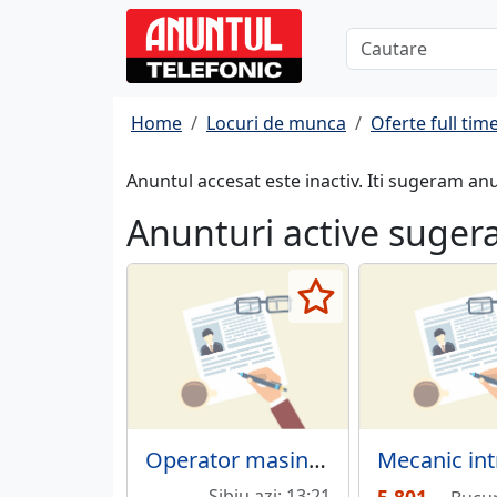
Home
Locuri de munca
Oferte full tim
Anuntul accesat este inactiv. Iti sugeram an
Anunturi active suger
Operator masina CNC Sibiu.
Sibiu azi; 13:21