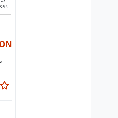
 azi;
8:56
RON
ca