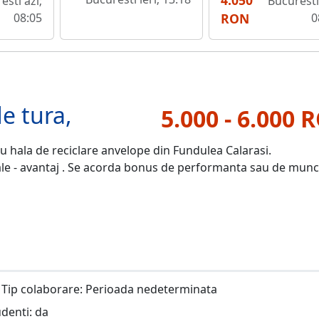
4.050
esti azi;
Bucuresti
08:05
RON
0
de tura,
5.000 - 6.000 
u hala de reciclare anvelope din Fundulea Calarasi.
riale - avantaj . Se acorda bonus de performanta sau de mun
Tip colaborare: Perioada nedeterminata
udenti: da