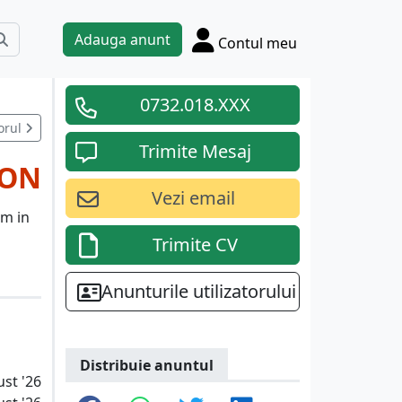
Adauga anunt
Contul meu
0732.018.XXX
orul
Trimite Mesaj
RON
Vezi email
am in
Trimite CV
Anunturile utilizatorului
Distribuie anuntul
ust '26