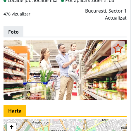
Locatie job: locatie fixa
Pot aplica studenti: da
Bucuresti, Sector 1
478 vizualizari
Actualizat
Foto
Harta
+