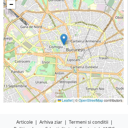
−
Leaflet
|
©
OpenStreetMap
contributors
Articole
|
Arhiva ziar
|
Termeni si conditii
|