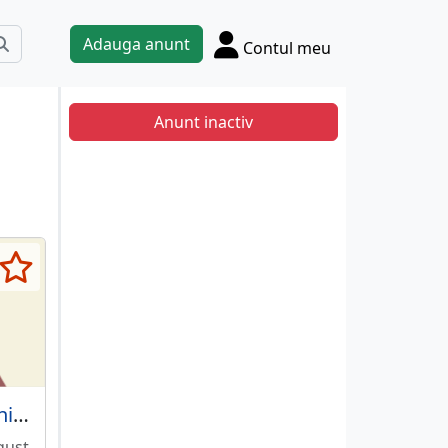
Adauga anunt
Contul meu
Anunt inactiv
Bona, copil 4 ani, program 3h
gust