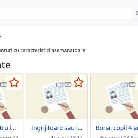
e
unturi cu caracteristici asemanatoare.
ate
Femeie pentru ingrijire batrana Piatra Neamt,
Ingrijitoare sau infirmiera.
Ilfov ieri; 18:12
Bucuresti 03 Au