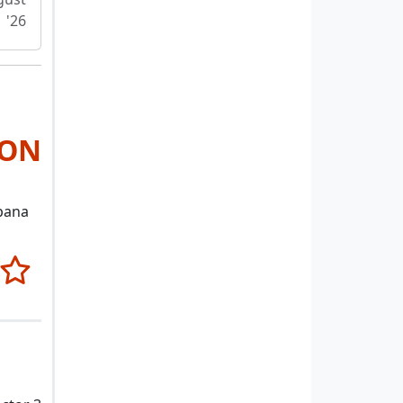
'26
RON
 pana