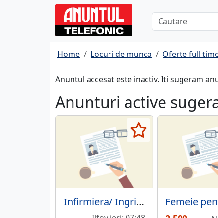
Home
Locuri de munca
Oferte full tim
Anuntul accesat este inactiv. Iti sugeram an
Anunturi active suger
Infirmiera/ Ingrijitoare Caminul Sf Dumitru
Ilfov ieri; 07:48