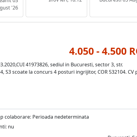
eamt 03
gust '26
4.050 - 4.500 
.2020,CUI 41973826, sediul in Bucuresti, sector 3, str.
 A14, S3 scoate la concurs 4 posturi ingrijitor, COR 532104. CV
ip colaborare: Perioada nedeterminata
nti: nu