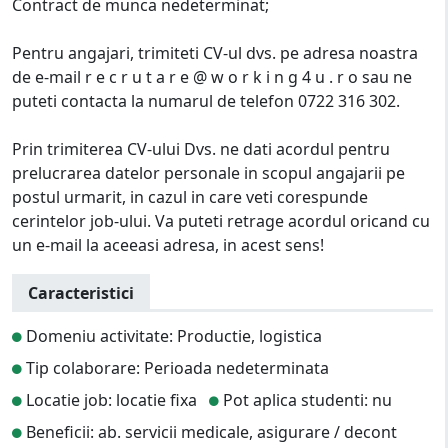
Contract de munca nedeterminat;
Pentru angajari, trimiteti CV-ul dvs. pe adresa noastra
de e-mail r e c r u t a r e @ w o r k i n g 4 u . r o sau ne
puteti contacta la numarul de telefon 0722 316 302.
Prin trimiterea CV-ului Dvs. ne dati acordul pentru
prelucrarea datelor personale in scopul angajarii pe
postul urmarit, in cazul in care veti corespunde
cerintelor job-ului. Va puteti retrage acordul oricand cu
un e-mail la aceeasi adresa, in acest sens!
Caracteristici
Domeniu activitate: Productie, logistica
Tip colaborare: Perioada nedeterminata
Locatie job: locatie fixa
Pot aplica studenti: nu
Beneficii: ab. servicii medicale, asigurare / decont