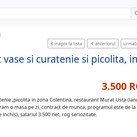
e
inapoi la lista
anteriorul
urmat
ase si curatenie si picolita, i
3.500 
nie ,picolita in zona Colentina, restaurant Murat Usta (la
guram o masa pe zi, contract de munca, programul este de la
nchis), salariul 3.500 net, rog seriozitate.