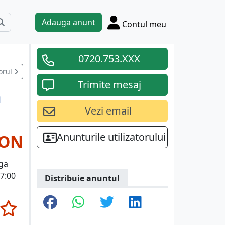
Adauga anunt
Contul meu
0720.753.XXX
orul
Trimite mesaj
n
Vezi email
Anunturile utilizatorului
RON
nga
 7:00
Distribuie anuntul