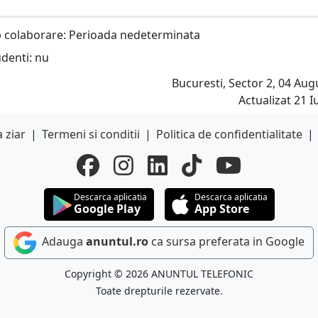
 colaborare: Perioada nedeterminata
udenti: nu
Bucuresti, Sector 2, 04 Aug
Actualizat 21 Iu
 ziar
|
Termeni si conditii
|
Politica de confidentialitate
|
Descarca aplicatia
Descarca aplicatia
Google Play
App Store
Adauga
anuntul.ro
ca sursa preferata in Google
Copyright © 2026 ANUNTUL TELEFONIC
Toate drepturile rezervate.