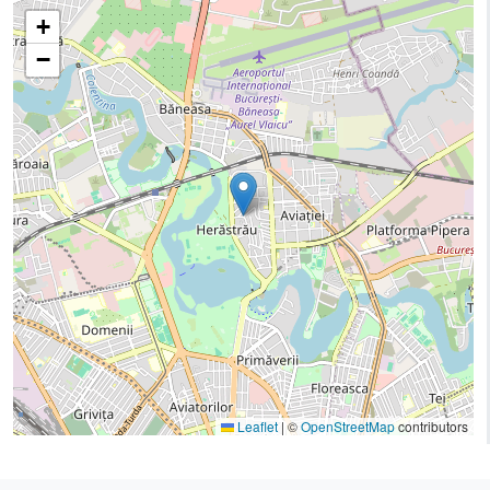
+
−
Leaflet
|
©
OpenStreetMap
contributors