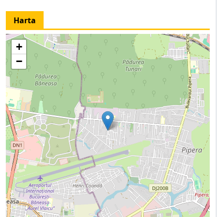
Harta
+
−