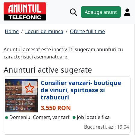
Adauga anunt
Home
Locuri de munca
Oferte full time
Anuntul accesat este inactiv. Iti sugeram anunturi cu
caracteristici asemanatoare.
Anunturi active sugerate
Consilier vanzari- boutique
de vinuri, spirtoase si
trabucuri
3.550 RON
Domeniu: Comert, vanzari
Job locatie fixa
Bucuresti, azi; 19:04