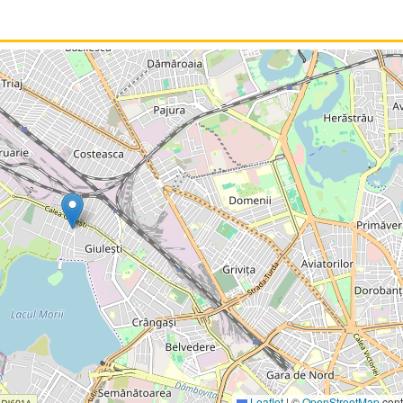
Leaflet
|
©
OpenStreetMap
cont