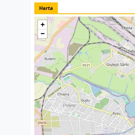
Harta
+
−