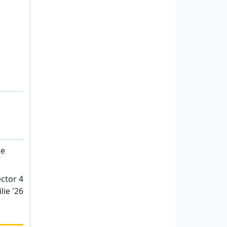
te
ector 4
lie '26