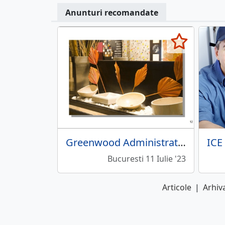
Anunturi recomandate
Greenwood Administration and Logistic - Solutii pentru amenajari interioare
Bucuresti 11 Iulie '23
Articole
|
Arhiva