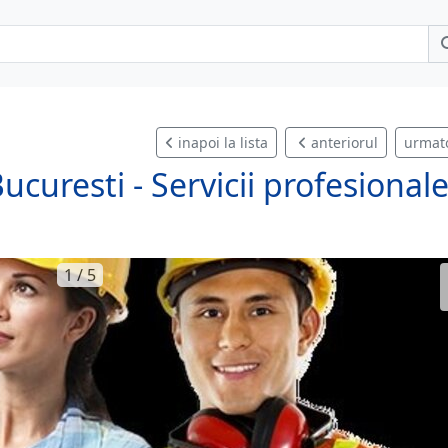
inapoi la lista
anteriorul
urmat
curesti - Servicii profesional
1 / 5