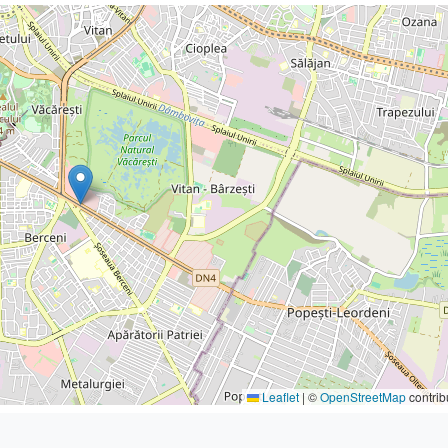
Leaflet
|
©
OpenStreetMap
contrib