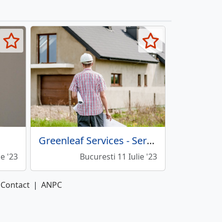
Greenleaf Services - Servicii de curatenie si amenajari interioare
ie '23
Bucuresti 11 Iulie '23
Contact
|
ANPC