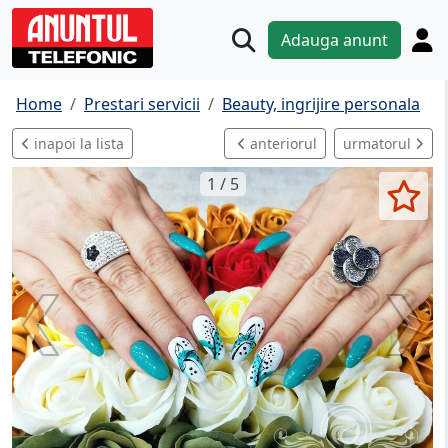
Adauga anunt
Home
Prestari servicii
Beauty, ingrijire personala
inapoi la lista
anteriorul
urmatorul
1 / 5