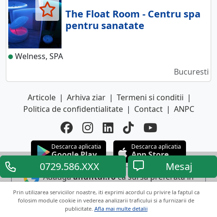
The Float Room - Centru spa
pentru sanatate
Welness, SPA
Bucuresti
Articole
|
Arhiva ziar
|
Termeni si conditii
|
Politica de confidentialitate
|
Contact
|
ANPC
Descarca aplicatia
Descarca aplicatia
Google Play
App Store
0729.586.XXX
Mesaj
Adauga
anuntul.ro
ca sursa preferata in
Google
Prin utilizarea serviciilor noastre, iti exprimi acordul cu privire la faptul ca
folosim module cookie in vederea analizarii traficului si a furnizarii de
publicitate.
Afla mai multe detalii
Copyright © 2026 ANUNTUL TELEFONIC