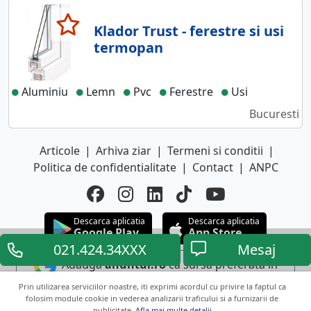
Klador Trust - ferestre si usi
termopan
Aluminiu
Lemn
Pvc
Ferestre
Usi
Bucuresti
Articole
|
Arhiva ziar
|
Termeni si conditii
|
Politica de confidentialitate
|
Contact
|
ANPC
Descarca aplicatia
Descarca aplicatia
Google Play
App Store
021.424.34XXX
Mesaj
Adauga
anuntul.ro
ca sursa preferata in
Google
Prin utilizarea serviciilor noastre, iti exprimi acordul cu privire la faptul ca
folosim module cookie in vederea analizarii traficului si a furnizarii de
publicitate.
Afla mai multe detalii