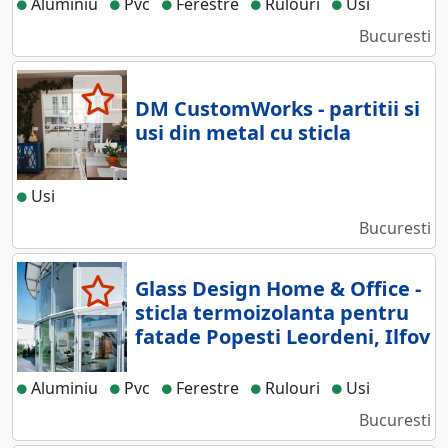
Aluminiu
Pvc
Ferestre
Rulouri
Usi
Bucuresti
DM CustomWorks - partitii si
usi din metal cu sticla
Usi
Bucuresti
Glass Design Home & Office -
sticla termoizolanta pentru
fatade Popesti Leordeni, Ilfov
Aluminiu
Pvc
Ferestre
Rulouri
Usi
Bucuresti