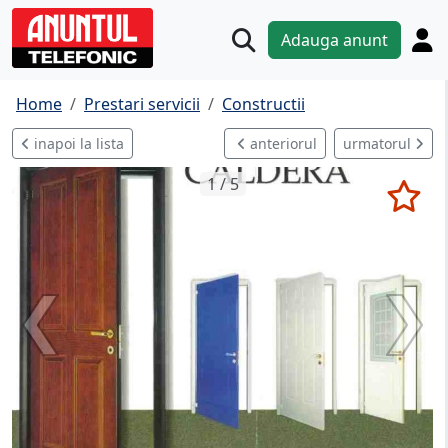
Adauga anunt
Home
Prestari servicii
Constructii
inapoi la lista
anteriorul
urmatorul
1 / 5