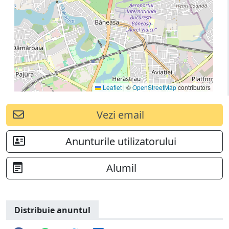
Leaflet
|
©
OpenStreetMap
contributors
Vezi email
Anunturile utilizatorului
Alumil
Distribuie anuntul