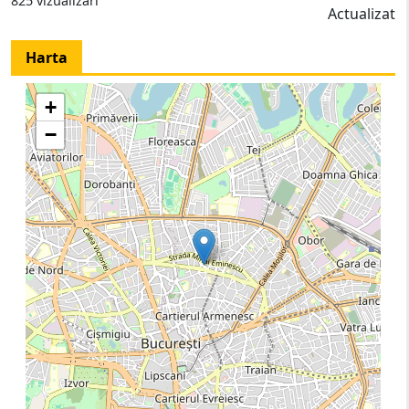
825 vizualizari
Actualizat
Harta
+
−