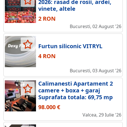
2026: rasad de rosii, ardei,
vinete, altele
2 RON
Bucuresti, 02 August '26
Furtun siliconic VITRYL
4 RON
Bucuresti, 03 August '26
Calimanesti Apartament 2
camere + boxa + garaj
Suprafata totala: 69,75 mp
98.000 €
Valcea, 29 Iulie '26