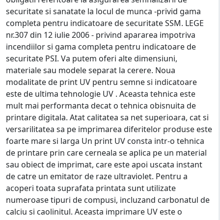
securitate si sanatate la locul de munca -privid gama
completa pentru indicatoare de securitate SSM. LEGE
nr.307 din 12 iulie 2006 - privind apararea impotriva
incendiilor si gama completa pentru indicatoare de
securitate PSI. Va putem oferi alte dimensiuni,
materiale sau modele separat la cerere. Noua
modalitate de print UV pentru semne si indicatoare
este de ultima tehnologie UV . Aceasta tehnica este
mult mai performanta decat o tehnica obisnuita de
printare digitala. Atat calitatea sa net superioara, cat si
versarilitatea sa pe imprimarea diferitelor produse este
foarte mare si larga Un print UV consta intr-o tehnica
de printare prin care cerneala se aplica pe un material
sau obiect de imprimat, care este apoi uscata instant
de catre un emitator de raze ultraviolet. Pentru a
acoperi toata suprafata printata sunt utilizate
numeroase tipuri de compusi, incluzand carbonatul de
calciu si caolinitul. Aceasta imprimare UV este o