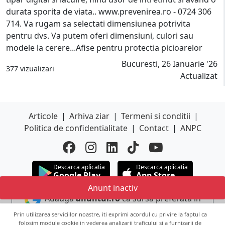
durata sporita de viata.. www.prevenirea.ro - 0724 306
714. Va rugam sa selectati dimensiunea potrivita
pentru dvs. Va putem oferi dimensiuni, culori sau
modele la cerere...Afise pentru protectia picioarelor
Bucuresti, 26 Ianuarie '26
377 vizualizari
Actualizat
Articole
|
Arhiva ziar
|
Termeni si conditii
|
Politica de confidentialitate
|
Contact
|
ANPC
Descarca aplicatia
Descarca aplicatia
Google Play
App Store
Anunt inactiv
Adauga
anuntul.ro
ca sursa preferata in
Google
Prin utilizarea serviciilor noastre, iti exprimi acordul cu privire la faptul ca
folosim module cookie in vederea analizarii traficului si a furnizarii de