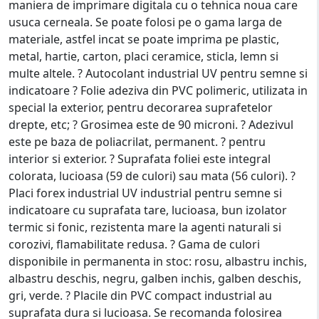
maniera de imprimare digitala cu o tehnica noua care
usuca cerneala. Se poate folosi pe o gama larga de
materiale, astfel incat se poate imprima pe plastic,
metal, hartie, carton, placi ceramice, sticla, lemn si
multe altele. ? Autocolant industrial UV pentru semne si
indicatoare ? Folie adeziva din PVC polimeric, utilizata in
special la exterior, pentru decorarea suprafetelor
drepte, etc; ? Grosimea este de 90 microni. ? Adezivul
este pe baza de poliacrilat, permanent. ? pentru
interior si exterior. ? Suprafata foliei este integral
colorata, lucioasa (59 de culori) sau mata (56 culori). ?
Placi forex industrial UV industrial pentru semne si
indicatoare cu suprafata tare, lucioasa, bun izolator
termic si fonic, rezistenta mare la agenti naturali si
corozivi, flamabilitate redusa. ? Gama de culori
disponibile in permanenta in stoc: rosu, albastru inchis,
albastru deschis, negru, galben inchis, galben deschis,
gri, verde. ? Placile din PVC compact industrial au
suprafata dura si lucioasa. Se recomanda folosirea