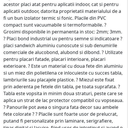
acestor placi atat pentru aplicatii indoor, cat si pentru
aplicatii outdoor, datorita proprietatii materialului de a
fi un bun izolator termic si fonic. Placile din PVC
compact sunt vacuumabile si termoformabile. ?
Grosimi disponibile in permanenta in stoc: 2mm; 3mm.
? Placi bond industrial uv pentru semne si indicatoare ?
placi sandwich aluminiu cunoscute si sub denumirile
comerciale de alucobond, alubond si dibond. ? Utilizate
pentru placari fatade, placari interioare, placari
exterioare. ? Este un material cu doua fete din aluminiu
si un miez din polietilena ce inlocuieste cu succes tabla,
lambriurile sau placajele plastice. ? Miezul este fixat
prin aderenta pe fetele din tabla, pe toata suprafata. ?
Tabla este vopsita in minim doua straturi, peste care se
aplica un strat de lac protector compatibil cu vopseaua.
? Panourile pot avea o singura fata decor sau ambele
fete colorate ? ? Placile sunt foarte usor de prelucrat,
putand fi personalizate prin laminare, serigrafiere,
tipar digital si lacuire, fiind usor de intretinut si avand o