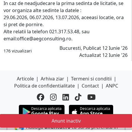
In caz de neadjudecare la prima sedinta de licitatie, se
vor organiza alte sedinte la datele :
29.06.2026, 06.07.2026, 13.07.2026, aceeasi locatie, ora
si pret de pornire.
Alte relatii la telefon 021.317.53.48, sau
email:office@aegconsulting.ro.
Bucuresti, Publicat 12 Iunie '26
176 vizualizari
Actualizat 12 Iunie '26
Articole
|
Arhiva ziar
|
Termeni si conditii
|
Politica de confidentialitate
|
Contact
|
ANPC
Descarca aplicatia
Descarca aplicatia
Google Play
App Store
Anunt inactiv
Adauga
anuntul.ro
ca sursa preferata in