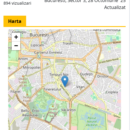
Bucuresti, Sector 3, 28 Octombrie '25
894 vizualizari
Actualizat
Harta
+
−